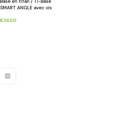
Base en titan / Ti-Base
SMART ANGLE avec vis
compatible avec
€
36.00
BTI®INTERNO implants*
CHOIX DES OPTIONS