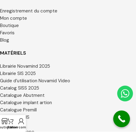
Enregistrement du compte
Mon compte
Boutique
Favoris
Blog
MATÉRIELS
Librairie Novamind 2025
Librairie SIS 2025
Guide d’utilisation Novamid Video
Catalog SISS 2025
Catalogue Abutment
Catalogue implant artion
Catalogue Premill
Catalogue SIS
Certificats
outique
Panier
Mon compte
Librairie 3 Shape