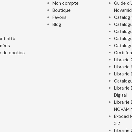
Mon compte
Guide d’u
Boutique
Novamid
Favoris
Catalog 
Blog
Catalog
Catalogu
ntialité
Catalogu
nnées
Catalogu
e de cookies
Certific
Librairie
Librairi
Librairie
Catalogu
Librairi
Digital
Librairi
NOVAMI
Exocad N
3.2
Librairie 