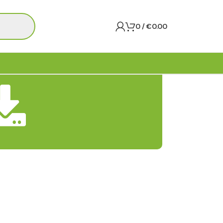
0
/
€
0.00