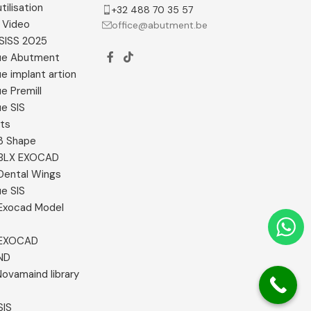
tilisation
+32 488 70 35 57
 Video
office@abutment.be
SISS 2025
ue Abutment
e implant artion
e Premill
e SIS
ats
 3 Shape
e BLX EXOCAD
 Dental Wings
e SIS
e Exocad Model
e EXOCAD
ND
ovamaind library
SIS