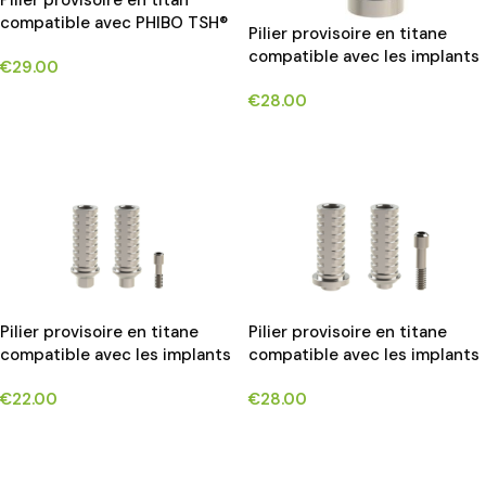
Pilier provisoire en titan
compatible avec PHIBO TSH®
Pilier provisoire en titane
implants*
compatible avec les implants
€
29.00
3i External Hex®*
€
28.00
CHOIX DES OPTIONS
CHOIX DES OPTIONS
Pilier provisoire en titane
Pilier provisoire en titane
compatible avec les implants
compatible avec les implants
ALPHA BIO INTERNAL HEX
BIOMET 3i CERTAIN®*
€
22.00
€
28.00
CONNECTION®*
CHOIX DES OPTIONS
CHOIX DES OPTIONS