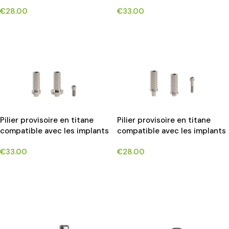
NOBEL REPLACE SELECT®*
STRAUMANN BONE LEVEL®*
€
28.00
€
33.00
CHOIX DES OPTIONS
CHOIX DES OPTIONS
Pilier provisoire en titane
Pilier provisoire en titane
compatible avec les implants
compatible avec les implants
STRAUMANN SOFT TISSUE
XIVE FRIALIT® DENTSPLY*
€
33.00
€
28.00
LEVEL® RN SYSTEM*
CHOIX DES OPTIONS
CHOIX DES OPTIONS