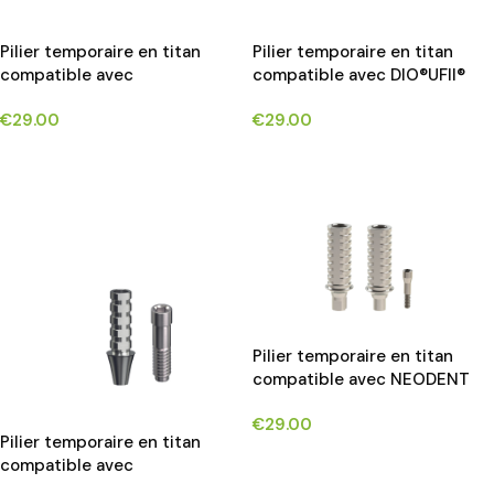
Pilier temporaire en titan
Pilier temporaire en titan
compatible avec
compatible avec DIO®UFII®
BIOHORIZONS TAPERED®
implants*
€
29.00
€
29.00
implants*
CHOIX DES OPTIONS
CHOIX DES OPTIONS
Pilier temporaire en titan
compatible avec NEODENT
GM® implants*
€
29.00
Pilier temporaire en titan
CHOIX DES OPTIONS
compatible avec
NEOBIOTECH®IS SYSTEM