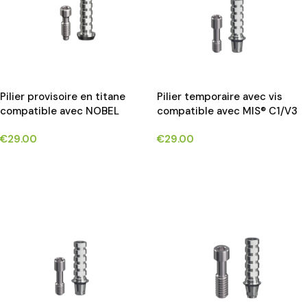
Pilier provisoire en titane
Pilier temporaire avec vis
compatible avec NOBEL
compatible avec MIS® C1/V3
BIOCARE BRANEMARK®
implants*
€
29.00
€
29.00
implants*
CHOIX DES OPTIONS
CHOIX DES OPTIONS