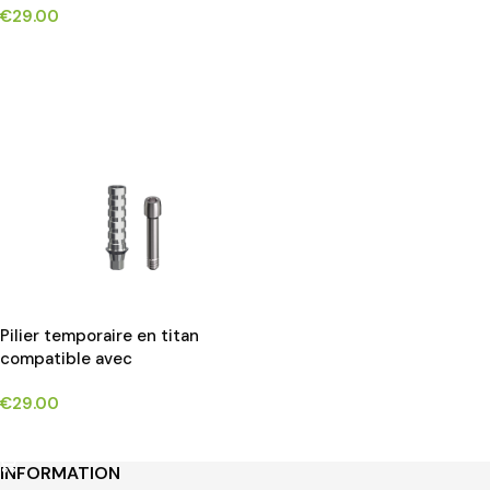
€
29.00
implants*
CHOIX DES OPTIONS
Pilier temporaire en titan
compatible avec
OSSTEM®TS/HIOSSEN® ET
€
29.00
implants*
CHOIX DES OPTIONS
INFORMATION