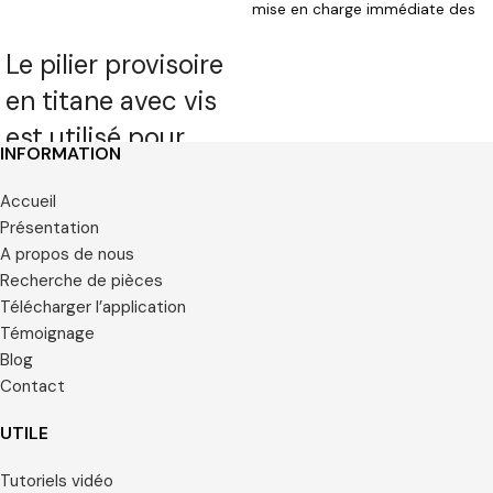
mise en charge immédiate des
CHOIX DES OPTIONS
implants.
Le pilier provisoire
en titane avec vis
est utilisé pour
INFORMATION
réaliser des
Accueil
travaux provisoires
Présentation
pour la mise en
A propos de nous
charge immédiate
Recherche de pièces
Télécharger l’application
des implants
Témoignage
Blog
Contact
UTILE
Tutoriels vidéo