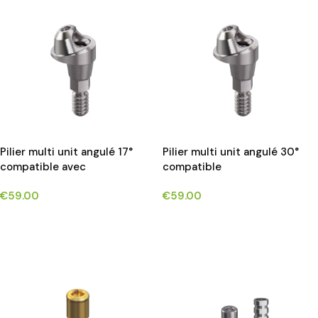
Pilier multi unit angulé 17°
Pilier multi unit angulé 30°
compatible avec
compatible
OSSTEM®TS/HIOSSEN®ET
avecOSSTEM®TS/HIOSSEN®E
€
59.00
€
59.00
T
CHOIX DES OPTIONS
CHOIX DES OPTIONS