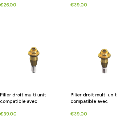
€
26.00
€
39.00
implants*
CHOIX DES OPTIONS
CHOIX DES OPTIONS
Pilier droit multi unit
Pilier droit multi unit
compatible avec
compatible avec
NEOBIOTECH®IS SYSTEM
OSSTEM®TS/HIOSSEN®ET
€
39.00
€
39.00
implants*
implants*
CHOIX DES OPTIONS
CHOIX DES OPTIONS