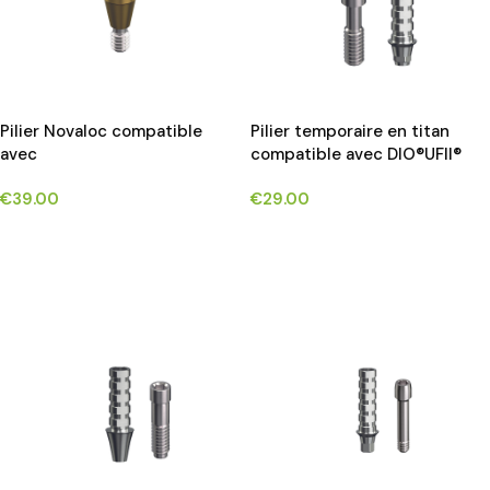
Pilier Novaloc compatible
Pilier temporaire en titan
avec
compatible avec DIO®UFII®
OSSTEM®TS/HIOSSEN®ET
implants*
€
39.00
€
29.00
IMPLANTS®
CHOIX DES OPTIONS
CHOIX DES OPTIONS