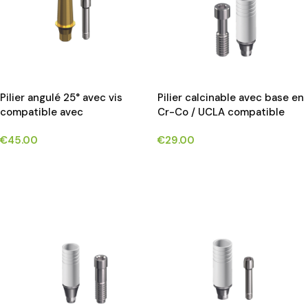
Pilier angulé 25° avec vis
Pilier calcinable avec base en
compatible avec
Cr-Co / UCLA compatible
OSSTEM®TS/HIOSSEN® ET
avec DIO®UFII®
€
45.00
€
29.00
implants*
CHOIX DES OPTIONS
CHOIX DES OPTIONS