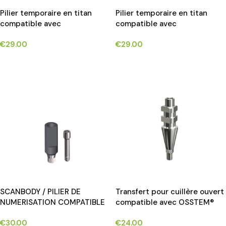
Pilier temporaire en titan
Pilier temporaire en titan
compatible avec
compatible avec
NEOBIOTECH®IS SYSTEM
OSSTEM®TS/HIOSSEN® ET
€
29.00
€
29.00
implants*
implants*
CHOIX DES OPTIONS
CHOIX DES OPTIONS
SCANBODY / PILIER DE
Transfert pour cuillère ouvert
NUMERISATION COMPATIBLE
compatible avec OSSTEM®
AVEC OSSTEM TS/HIOSSEN
TS/ HIOSSEN® ET implants*
€
30.00
€
24.00
ET IMPLANTS