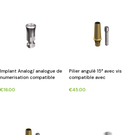
Implant Analog/ analogue de
Pilier angulé 15° avec vis
numerisation compatible
compatible avec
avec OSSTEM®TS/HIOSSEN®
OSSTEM®TS/HIOSSEN® ET
€
16.00
€
45.00
ET implants*
implants*
CHOIX DES OPTIONS
CHOIX DES OPTIONS