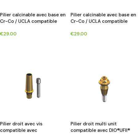
Pilier calcinable avec base en
Pilier calcinable avec base en
Cr-Co / UCLA compatible
Cr-Co / UCLA compatible
avec NEOBIOTECH®IS SYSTEM
avec
€
29.00
€
29.00
OSSTEM®TS/HIOSSEN®ET
CHOIX DES OPTIONS
CHOIX DES OPTIONS
Pilier droit avec vis
Pilier droit multi unit
compatible avec
compatible avec DIO®UFII®
OSSTEM®TS/HIOSSEN® ET
implants*