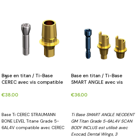
Base en titan / Ti-Base
Base en titan / Ti-Base
CEREC avec vis compatible
SMART ANGLE avec vis
avec STRAUMANN BONE
compatible avec NEODENT
€
38.00
€
36.00
LEVEL® implants*
GM®(HELIX GM,DRIVE
GM,TITAMAX GM) implants*
CHOIX DES OPTIONS
CHOIX DES OPTIONS
Base Ti CEREC STRAUMANN
Ti Base SMART ANGLE NEODENT
BONE LEVEL Titane Grade 5-
GM Titan Grade 5-6AL4V SCAN
6AL4V compatible avec CEREC
BODY INCLUS est utilisé avec
Exocad, Dental Wings, 3