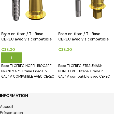
Base en titan / Ti-Base
Base en titan / Ti-Base
CEREC avec vis compatible
CEREC avec vis compatible
avec NOBEL BIOCARE
avec STRAUMANN BONE
€
38.00
€
38.00
BRANEMARK® implants*
LEVEL® implants*
AJOUTER AU PANIER
CHOIX DES OPTIONS
Base Ti CEREC NOBEL BIOCARE
Base Ti CEREC STRAUMANN
BRANEMARK Titane Grade 5-
BONE LEVEL Titane Grade 5-
6AL4V COMPATIBLE AVEC CEREC
6AL4V compatible avec CEREC
INFORMATION
Accueil
Présentation