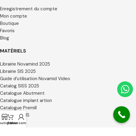
Enregistrement du compte
Mon compte
Boutique
Favoris
Blog
MATÉRIELS
Librairie Novamind 2025
Librairie SIS 2025
Guide d’utilisation Novamid Video
Catalog SISS 2025
Catalogue Abutment
Catalogue implant artion
Catalogue Premill
Catalogue SIS
Certificats
outique
Panier
Mon compte
Librairie 3 Shape