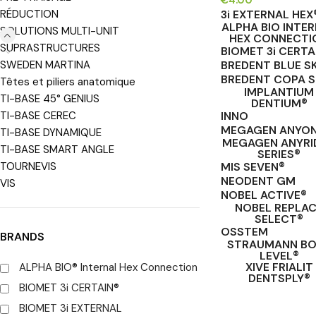
3i EXTERNAL HEX
RÉDUCTION
ALPHA BIO INTE
SOLUTIONS MULTI-UNIT
HEX CONNECTI
SUPRASTRUCTURES
BIOMET 3i CERTA
BREDENT BLUE S
SWEDEN MARTINA
BREDENT COPA S
Têtes et piliers anatomique
IMPLANTIUM
TI-BASE 45° GENIUS
DENTIUM®
INNO
TI-BASE CEREC
MEGAGEN ANYO
TI-BASE DYNAMIQUE
MEGAGEN ANYRI
TI-BASE SMART ANGLE
SERIES®
MIS SEVEN®
TOURNEVIS
NEODENT GM
VIS
NOBEL ACTIVE®
NOBEL REPLA
SELECT®
OSSTEM
BRANDS
STRAUMANN B
LEVEL®
XIVE FRIALIT
ALPHA BIO® Internal Hex Connection
DENTSPLY®
BIOMET 3i CERTAIN®
CHOIX DES OPTIO
BIOMET 3i EXTERNAL