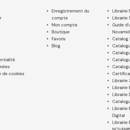
Enregistrement du
Librairi
r
compte
Librairie
Mon compte
Guide d’u
Boutique
Novamid
Favoris
Catalog 
Blog
Catalog
Catalogu
ntialité
Catalogu
nnées
Catalogu
e de cookies
Certific
Librairie
Librairi
Librairie
Catalogu
Librairi
Digital
Librairi
NOVAMI