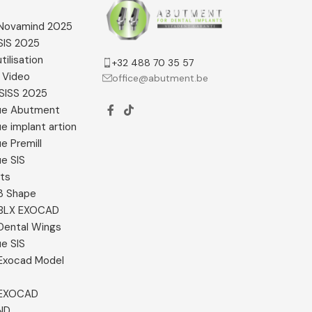
e Novamind 2025
 SIS 2025
tilisation
+32 488 70 35 57
 Video
office@abutment.be
SISS 2025
ue Abutment
e implant artion
e Premill
e SIS
ats
 3 Shape
e BLX EXOCAD
 Dental Wings
e SIS
e Exocad Model
e EXOCAD
ND