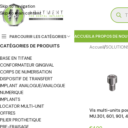
Skip to navigation
Skip to main content
ACCUEIL
A PROPOS DE NOU
PARCOURIR LES CATÉGORIES
CATÉGORIES DE PRODUITS
Accueil
SOLUTIONS
BASE EN TITANE
CONFORMATEUR GINGIVAL
CORPS DE NUMERISATION
DISPOSITIF DE TRANSFERT
IMPLANT ANALOGUE/ANALOGUE
NUMERIQUE
IMPLANTS
LOCATOR MULTI-UNIT
Vis multi-units po
OFFRES
MU.301, 601, 901, 
PILIER PROTHETIQUE
PRE-FRAISAGE
€
4.00