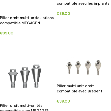
compatible avec les implants
ALPHA BIO INTERNAL HEX
€
39.00
CONNECTION®*
Pilier droit multi-articulations
CHOIX DES OPTIONS
compatible MEGAGEN
ANYRIDGE®
€
39.00
CHOIX DES OPTIONS
Pilier multi unit droit
compatible avec Bredent
COPA® implants*
€
39.00
Pilier droit multi-unités
CHOIX DES OPTIONS
compatible avec MEGAGEN