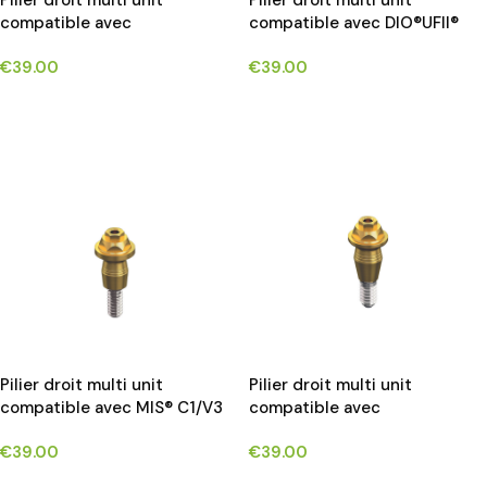
Pilier droit multi unit
Pilier droit multi unit
compatible avec
compatible avec DIO®UFII®
BIOHORIZONS TAPERED®
implants*
€
39.00
€
39.00
implants*
CHOIX DES OPTIONS
CHOIX DES OPTIONS
Pilier droit multi unit
Pilier droit multi unit
compatible avec MIS® C1/V3
compatible avec
implants*
NEOBIOTECH®IS SYSTEM
€
39.00
€
39.00
implants*
CHOIX DES OPTIONS
CHOIX DES OPTIONS