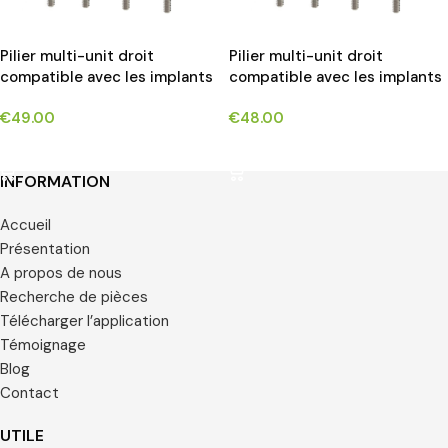
Pilier multi-unit droit
Pilier multi-unit droit
compatible avec les implants
compatible avec les implants
STRAUMANN BONE LEVEL®*
XIVE FRIALIT® DENTSPLY*
€
49.00
€
48.00
CHOIX DES OPTIONS
CHOIX DES OPTIONS
INFORMATION
Accueil
Présentation
A propos de nous
Recherche de pièces
Télécharger l’application
Témoignage
Blog
Contact
UTILE