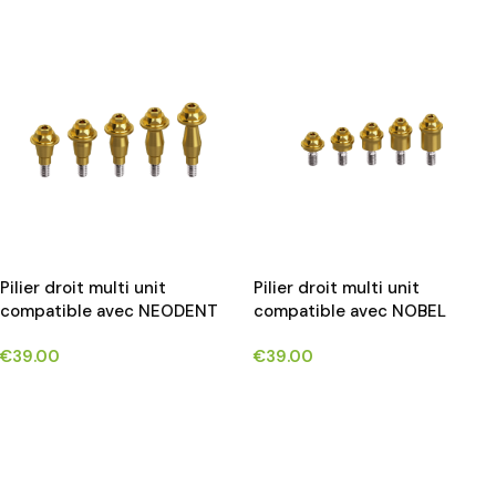
Pilier droit multi unit
Pilier droit multi unit
compatible avec NEODENT
compatible avec NOBEL
GM (HELIX GM,DRIVE
BIOCARE-BRANEMARK®
€
39.00
€
39.00
GM,TITAMAX GM)® implants*
implants*
CHOIX DES OPTIONS
CHOIX DES OPTIONS