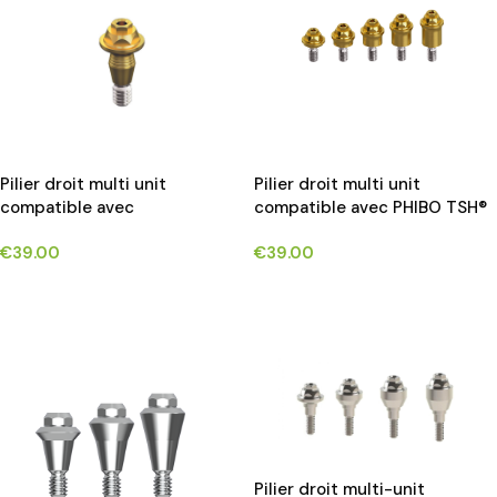
Pilier droit multi unit
Pilier droit multi unit
compatible avec
compatible avec PHIBO TSH®
OSSTEM®TS/HIOSSEN®ET
implants*
€
39.00
€
39.00
implants*
CHOIX DES OPTIONS
CHOIX DES OPTIONS
Pilier droit multi-unit