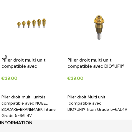
Pilier droit multi unit
Pilier droit multi unit
compatible avec
compatible avec DIO®UFII®
BIOHORIZONS TAPERED®
implants*
€
39.00
€
39.00
implants*
CHOIX DES OPTIONS
CHOIX DES OPTIONS
Pilier droit multi-unités
Pilier droit Multi unit
compatible avec NOBEL
compatible avec
BIOCARE-BRANEMARK Titane
DIO®UFII®
Titan Grade 5-6AL4V
Grade 5-6AL4V
INFORMATION