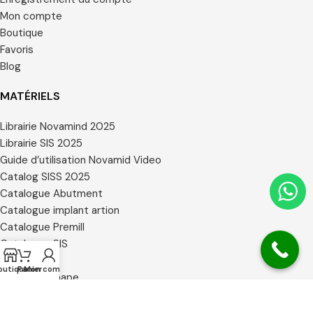
Mon compte
Boutique
Favoris
Blog
MATÉRIELS
Librairie Novamind 2025
Librairie SIS 2025
Guide d’utilisation Novamid Video
Catalog SISS 2025
Catalogue Abutment
Catalogue implant artion
Catalogue Premill
Catalogue SIS
Certificats
outique
Panier
Mon compte
Librairie 3 Shape
Librairie BLX EXOCAD
Librairie Dental Wings