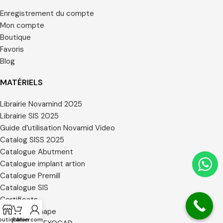
Enregistrement du compte
Mon compte
Boutique
Favoris
Blog
MATÉRIELS
Librairie Novamind 2025
Librairie SIS 2025
Guide d’utilisation Novamid Video
Catalog SISS 2025
Catalogue Abutment
Catalogue implant artion
Catalogue Premill
Catalogue SIS
Certificats
Librairie 3 Shape
outique
Panier
Mon compte