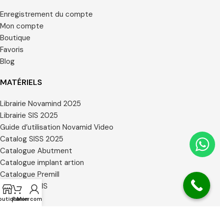
Enregistrement du compte
Mon compte
Boutique
Favoris
Blog
MATÉRIELS
Librairie Novamind 2025
Librairie SIS 2025
Guide d’utilisation Novamid Video
Catalog SISS 2025
Catalogue Abutment
Catalogue implant artion
Catalogue Premill
Catalogue SIS
Certificats
outique
Panier
Mon compte
Librairie 3 Shape