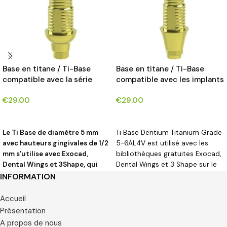
Base en titane / Ti-Base
Base en titane / Ti-Base
compatible avec la série
compatible avec les implants
Megagen Anyridge®.
Implantium-Dentium®*
€
29.00
€
29.00
CHOIX DES OPTIONS
CHOIX DES OPTIONS
Le Ti Base de diamètre 5 mm
Ti Base Dentium Titanium Grade
avec hauteurs gingivales de 1/2
5-6AL4V est utilisé avec les
mm s'utilise avec Exocad,
bibliothèques gratuites Exocad,
Dental Wings et 3Shape, qui
Dental Wings et 3 Shape sur le
peuvent être téléchargés
site.
INFORMATION
gratuitement depuis le site.
Accueil
Présentation
A propos de nous