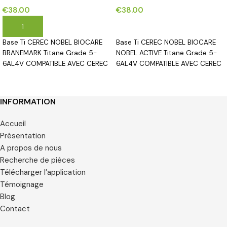
avec NOBEL BIOCARE
avec NOBEL BIOCARE NOBEL
€
38.00
€
38.00
BRANEMARK® implants*
ACTIVE® implants*
AJOUTER AU PANIER
CHOIX DES OPTIONS
Base Ti CEREC NOBEL BIOCARE
Base Ti CEREC NOBEL BIOCARE
BRANEMARK Titane Grade 5-
NOBEL ACTIVE Titane Grade 5-
6AL4V COMPATIBLE AVEC CEREC
6AL4V COMPATIBLE AVEC CEREC
INFORMATION
Accueil
Présentation
A propos de nous
Recherche de pièces
Télécharger l’application
Témoignage
Blog
Contact