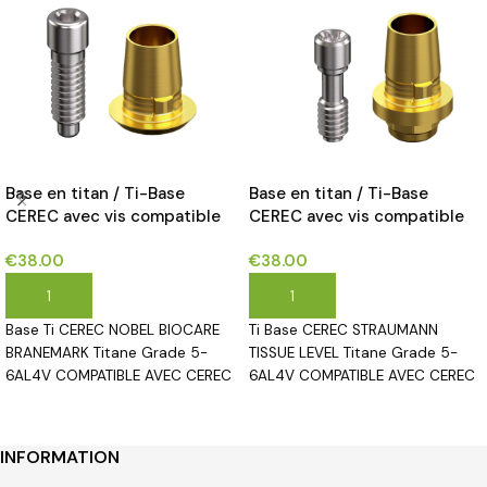
Base en titan / Ti-Base
Base en titan / Ti-Base
CEREC avec vis compatible
CEREC avec vis compatible
avec NOBEL BIOCARE
avec STRAUMANN TISSUE
€
38.00
€
38.00
BRANEMARK® implants*
LEVEL® implants*
AJOUTER AU PANIER
AJOUTER AU PANIER
Base Ti CEREC NOBEL BIOCARE
Ti Base CEREC STRAUMANN
BRANEMARK Titane Grade 5-
TISSUE LEVEL Titane Grade 5-
6AL4V COMPATIBLE AVEC CEREC
6AL4V COMPATIBLE AVEC CEREC
INFORMATION