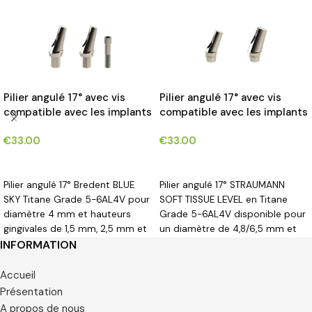
Pilier angulé 17° avec vis
Pilier angulé 17° avec vis
compatible avec les implants
compatible avec les implants
Bredent BLUE SKY®*
STRAUMAN SOFT TISSUE
€
33.00
€
33.00
LEVEL® RN SYSTEM*
CHOIX DES OPTIONS
CHOIX DES OPTIONS
Pilier angulé 17° Bredent BLUE
Pilier angulé 17° STRAUMANN
SKY Titane Grade 5-6AL4V pour
SOFT TISSUE LEVEL en Titane
diamètre 4 mm et hauteurs
Grade 5-6AL4V disponible pour
gingivales de 1,5 mm, 2,5 mm et
un diamètre de 4,8/6,5 mm et
3,5 mm.
une hauteur gingivale de 0 mm.
INFORMATION
Accueil
Présentation
A propos de nous