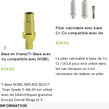
Pilier calcinable avec base
Cr-Co compatible avec les
implants INNO®*
€
29.00
CHOIX DES OPTIONS
Base en titane/Ti-Base avec
Le pilier calcinable à base de Co
vis compatible avec NOBEL
Cr / UCLA peut être utilisé dans
REPLACE SELECT IMPLANTS®
les cas cliniques où il est
€
29.00
nécessaire de réaliser un pilier
CHOIX DES OPTIONS
personnalisé
Ti Base NOBEL REPLACE SELECT
Titan Grade 5-6AL4V est utilisé
avec les bibliothèques gratuites
Exocad, Dental Wings et 3
Shape sur le site.
INFORMATION