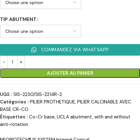
TIP ABUTMENT
COMMANDEZ VIA WHATSAPP
AJOUTER AU PANIER
UGS :
SIS-2230/SIS-2214R-2
Catégories :
PILIER PROTHETIQUE
,
PILIER CALCINABLE AVEC
BASE CR-CO
Étiquettes :
Co-Cr base
,
UCLA abutment
,
with and without
anti-rotation
NEOBIOTECH® IS SYSTEM Internal Conical