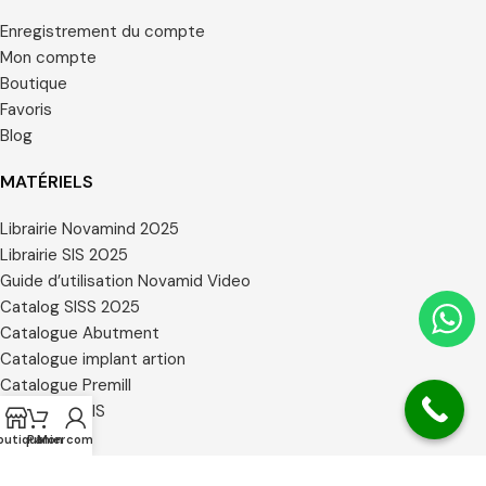
Enregistrement du compte
Mon compte
Boutique
Favoris
Blog
MATÉRIELS
Librairie Novamind 2025
Librairie SIS 2025
Guide d’utilisation Novamid Video
Catalog SISS 2025
Catalogue Abutment
Catalogue implant artion
Catalogue Premill
Catalogue SIS
Certificats
outique
Panier
Mon compte
Librairie 3 Shape