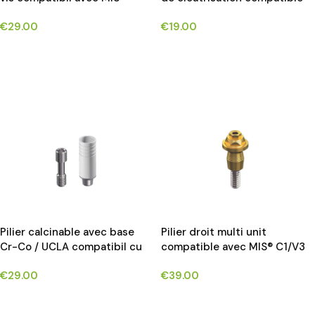
C1/V3 implants*
avecMIS® C1/V3 implants*
€
29.00
€
19.00
CHOIX DES OPTIONS
CHOIX DES OPTIONS
Pilier calcinable avec base
Pilier droit multi unit
Cr-Co / UCLA compatibil cu
compatible avec MIS® C1/V3
MIS® C1/V3
implants*
€
29.00
€
39.00
CHOIX DES OPTIONS
CHOIX DES OPTIONS