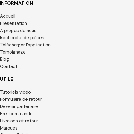
Shape sur le site.
mm et 3 mm et connexion avec
INFORMATION
hexagonale et non hexagonale.
Accueil
Présentation
A propos de nous
Recherche de pièces
Télécharger l’application
Témoignage
Blog
Contact
UTILE
Tutoriels vidéo
Formulaire de retour
Devenir partenaire
Pré-commande
Livraison et retour
Marques