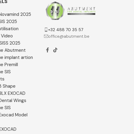
ELS
e Novamind 2025
 SIS 2025
tilisation
+32 488 70 35 57
 Video
office@abutment.be
SISS 2025
ue Abutment
e implant artion
e Premill
e SIS
ats
 3 Shape
e BLX EXOCAD
 Dental Wings
e SIS
e Exocad Model
e EXOCAD