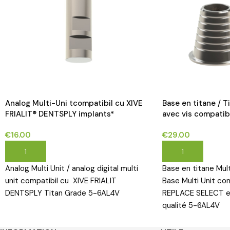
Analog Multi-Uni tcompatibil cu XIVE
Base en titane / T
FRIALIT® DENTSPLY implants*
avec vis compatib
NOBEL REPLACE S
€
16.00
€
29.00
AJOUTER AU PANIER
AJOUTER AU PANI
Analog Multi Unit / analog digital multi
Base en titane Multi
unit compatibil cu XIVE FRIALIT
Base Multi Unit c
DENTSPLY Titan Grade 5-6AL4V
REPLACE SELECT es
qualité 5-6AL4V