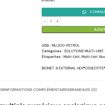
Internet.
COMMAN
AJOUT
UGS :
MU.200-PETROL
Catégories :
SOLUTIONS MULTI-UNIT
,
Étiquettes :
Multi-Unit
,
Multi-Unit Ab
BIOMET 3i EXTERNAL HEX®OSSEOTITE
ON
INFORMATIONS COMPLÉMENTAIRES
BRAND
AVIS (0)