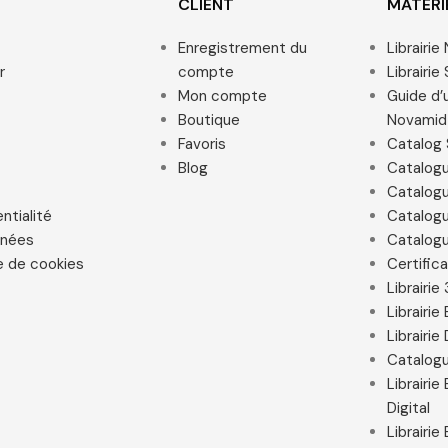
CLIENT
MATÉRI
Enregistrement du
Librairi
r
compte
Librairie
Mon compte
Guide d’u
Boutique
Novamid
Favoris
Catalog 
Blog
Catalog
Catalogu
ntialité
Catalogu
nnées
Catalogu
e de cookies
Certific
Librairie
Librairi
Librairie
Catalogu
Librairi
Digital
Librairi