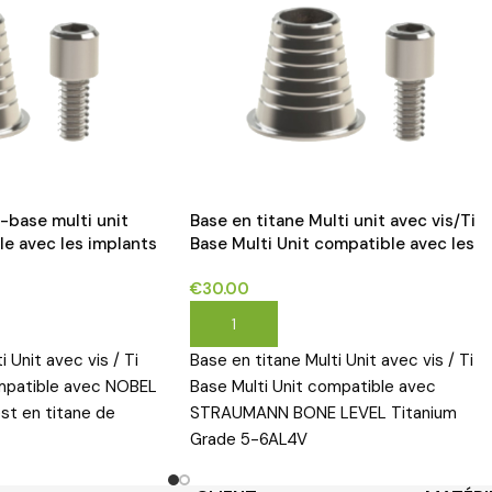
i-base multi unit
Base en titane Multi unit avec vis/Ti
le avec les implants
Base Multi Unit compatible avec les
ELECT®*
implants STRAUMANN BONE LEVEL®*
€
30.00
ER
AJOUTER AU PANIER
 Unit avec vis / Ti
Base en titane Multi Unit avec vis / Ti
ompatible avec NOBEL
Base Multi Unit compatible avec
t en titane de
STRAUMANN BONE LEVEL Titanium
Grade 5-6AL4V