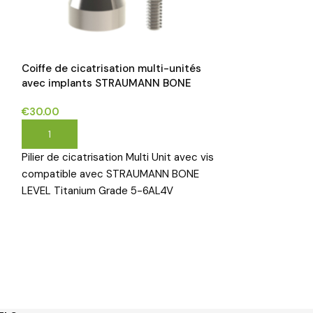
Coiffe de cicatrisation multi-unités
Multi unit angu
avec implants STRAUMANN BONE
avec les impla
LEVEL® compatibles avec les vis*
SELECT®*
€
30.00
€
59.00
AJOUTER AU PANIER
CHOIX DES OP
Pilier de cicatrisation Multi Unit avec vis
Multi unit angu
compatible avec STRAUMANN BONE
NOBEL REPLACE 
LEVEL Titanium Grade 5-6AL4V
5-6AL4V