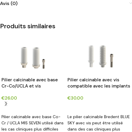
Avis (0)
Produits similaires
Pilier calcinable avec base
Pilier calcinable avec vis
Cr-Co/UCLA et vis
compatible avec les implants
compatible avec les implants
Bredent BLUE SKY®*
€
26.00
€
30.00
MIS SEVEN®*
CHOIX DES OPTIONS
CHOIX DES OPTIONS
Pilier calcinable avec base Co-
Le pilier calcinable Bredent BLUE
Cr / UCLA MIS SEVEN utilisé dans
SKY avec vis peut être utilisé
les cas cliniques plus difficiles
dans des cas cliniques plus