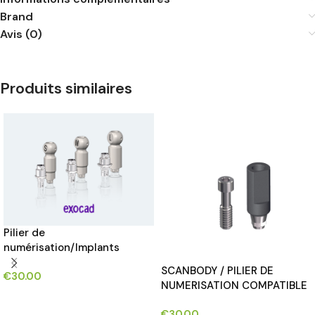
Brand
Avis (0)
Produits similaires
Pilier de
numérisation/Implants
dentaires Scan Body
SCANBODY / PILIER DE
€
30.00
NUMERISATION COMPATIBLE
CHOIX DES OPTIONS
AVEC DIO®UFII® IMPLANTS
€
30.00