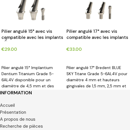
Pilier angulé 15° avec vis
Pilier angulé 17° avec vis
compatible avec les implants
compatible avec les implants
Implantium Dentium®*
Bredent BLUE SKY®*
€
29.00
€
33.00
CHOIX DES OPTIONS
CHOIX DES OPTIONS
Pilier angulé 15° Implantium
Pilier angulé 17° Bredent BLUE
Dentium Titanium Grade 5-
SKY Titane Grade 5-6AL4V pour
6AL4V disponible pour un
diamètre 4 mm et hauteurs
diamètre de 4,5 mm et des
gingivales de 1,5 mm, 2,5 mm et
hauteurs gingivales de 1,5/2,5/3,5
3,5 mm.
INFORMATION
mm.
Accueil
Présentation
A propos de nous
Recherche de pièces