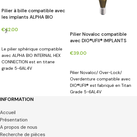
Pilier à bille compatible avec
les implants ALPHA BIO
INTERNAL HEX
€
42.00
CONNECTION®*- Set bille +
Pilier Novaloc compatible
coffret métal + 2 joints
CHOIX DES OPTIONS
avec DIO®UFII® IMPLANTS
Téflon
Le pilier sphérique compatible
€
39.00
avec ALPHA BIO INTERNAL HEX
CONNECTION est en titane
CHOIX DES OPTIONS
grade 5-6AL4V
Pilier Novaloc/ Over-Lock/
Overdenture compatible avec
DIO®UFII® est fabriqué en Titan
Grade 5-6AL4V
INFORMATION
Accueil
Présentation
A propos de nous
Recherche de pièces