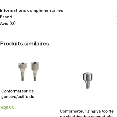
Informations complémentaires
Brand
Avis (0)
Produits similaires
Conformateur de
gencive/coiffe de
cicatrisation compatible
€
18.00
avec l’implants 3i External
Conformateur gingival/coiffe
Hex®*
CHOIX DES OPTIONS
de cicatrisation compatible