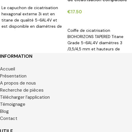
avec BIOHORIZONS
Le capuchon de cicatrisation
€
17.50
TAPERED® implants*
hexagonal externe 3i est en
titane de qualité 5-6AL4V et
CHOIX DES OPTIONS
est disponible en diamètres de
Coiffe de cicatrisation
3,4 et 4,1 mm et en hauteurs de
BIOHORIZONS TAPERED Titane
3 mm et 5 mm.
Grade 5-6AL4V diamètres 3
/3,5/4,5 mm et hauteurs de
1/2/3/4/5 mm.
INFORMATION
Accueil
Présentation
A propos de nous
Recherche de pièces
Télécharger l’application
Témoignage
Blog
Contact
UTILE