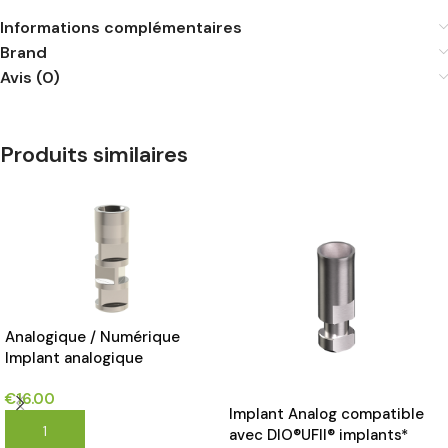
Informations complémentaires
Brand
Avis (0)
Produits similaires
Analogique / Numérique
Implant analogique
compatible avec MEGAGEN
€
16.00
ANYONE
Implant Analog compatible
AJOUTER AU PANIER
avec DIO®UFII® implants*