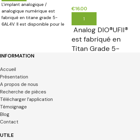
L'implant analogique /
€
16.00
analogique numérique est
fabriqué en titane grade 5-
AJOUTER AU PANIER
6AL4V. Il est disponible pour le
Analog DIO®UFII®
diamètre de 4,5 mm et a une
longueur de 9 mm.
est fabriqué en
Titan Grade 5-
INFORMATION
6AL4V
Accueil
Présentation
A propos de nous
Recherche de pièces
Télécharger l’application
Témoignage
Blog
Contact
UTILE