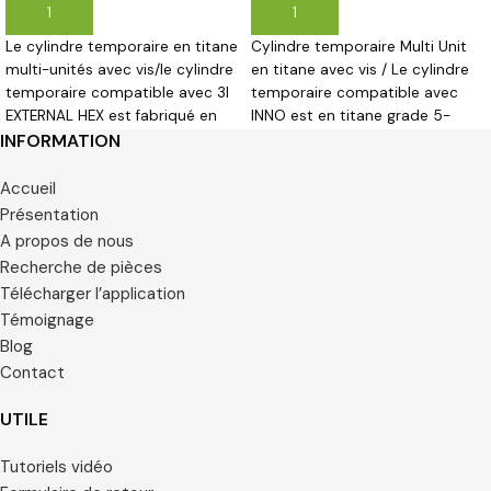
AJOUTER AU PANIER
AJOUTER AU PANIER
Le cylindre temporaire en titane
Cylindre temporaire Multi Unit
multi-unités avec vis/le cylindre
en titane avec vis / Le cylindre
temporaire compatible avec 3I
temporaire compatible avec
EXTERNAL HEX est fabriqué en
INNO est en titane grade 5-
titane de qualité 5-6AL4V.
6AL4V
INFORMATION
Accueil
Présentation
A propos de nous
Recherche de pièces
Télécharger l’application
Témoignage
Blog
Contact
UTILE
Tutoriels vidéo