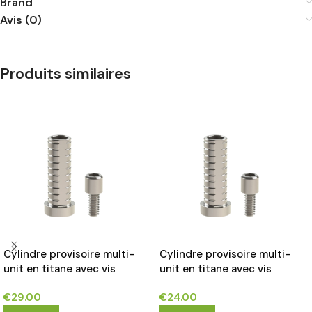
Brand
Avis (0)
Produits similaires
Cylindre provisoire multi-
Cylindre provisoire multi-
unit en titane avec vis
unit en titane avec vis
compatible avec les implants
compatible avec les implants
€
29.00
€
24.00
3I EXTERNAL HEX®*
INNO®*