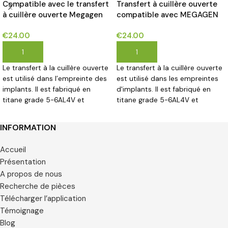
Compatible avec le transfert
Transfert à cuillère ouverte
à cuillère ouverte Megagen
compatible avec MEGAGEN
Anyridge Series®
ANYONE®
€
24.00
€
24.00
AJOUTER AU PANIER
AJOUTER AU PANIER
Le transfert à la cuillère ouverte
Le transfert à la cuillère ouverte
est utilisé dans l’empreinte des
est utilisé dans les empreintes
implants. Il est fabriqué en
d'implants. Il est fabriqué en
titane grade 5-6AL4V et
titane grade 5-6AL4V et
disponible pour un diamètre de
disponible pour un diamètre de
5 mm.
4,5 mm.
INFORMATION
Accueil
Présentation
A propos de nous
Recherche de pièces
Télécharger l’application
Témoignage
Blog