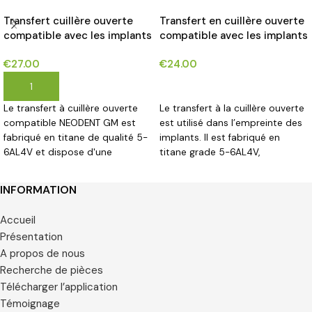
Transfert cuillère ouverte
Transfert en cuillère ouverte
compatible avec les implants
compatible avec les implants
NEODENT GM® (Helix GM,
ALPHA BIO INTERNAL HEX
€
27.00
€
24.00
Drive GM, Titamax GM)*
CONNECTION®*
AJOUTER AU PANIER
CHOIX DES OPTIONS
Le transfert à cuillère ouverte
Le transfert à la cuillère ouverte
compatible NEODENT GM est
est utilisé dans l’empreinte des
fabriqué en titane de qualité 5-
implants. Il est fabriqué en
6AL4V et dispose d'une
titane grade 5-6AL4V,
connexion hexagonale.
disponible pour des diamètres
de 3,3 mm, 3,75 mm et 4,5 mm.
INFORMATION
Accueil
Présentation
A propos de nous
Recherche de pièces
Télécharger l’application
Témoignage