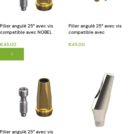
Pilier angulé 25° avec vis
Pilier angulé 25° avec vis
compatible avec NOBEL
compatible avec
BIOCARE BRANEMARK®
OSSTEM®TS/HIOSSEN® ET
€
45.00
€
45.00
implants*
implants*
AJOUTER AU PANIER
CHOIX DES OPTIONS
Pilier angulé 25° avec vis