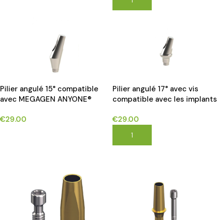
Pilier angulé 15° compatible
Pilier angulé 17° avec vis
avec MEGAGEN ANYONE®
compatible avec les implants
Megagen anyridge series®*
€
29.00
€
29.00
CHOIX DES OPTIONS
AJOUTER AU PANIER