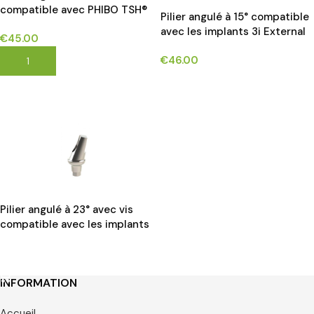
compatible avec PHIBO TSH®
Pilier angulé à 15° compatible
implants*
avec les implants 3i External
€
45.00
Hex®*
€
46.00
AJOUTER AU PANIER
CHOIX DES OPTIONS
Pilier angulé à 23° avec vis
compatible avec les implants
Megagen anyridge series®*
LIRE LA SUITE
INFORMATION
Accueil