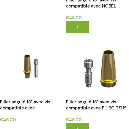
Pilier angulé 15° avec vis
CHOIX DES OPTIONS
compatible avec NOBEL
BIOCARE BRANEMARK®
€
45.00
implants*
AJOUTER AU PANIER
Pilier angulé 15° avec vis
Pilier angulé 15° avec vis
compatible avec
compatible avec PHIBO TSH®
OSSTEM®TS/HIOSSEN® ET
implants*
€
45.00
€
45.00
implants*
CHOIX DES OPTIONS
AJOUTER AU PANIER