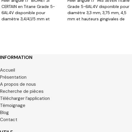
Pilier angulé 17° BIOMET 3i
Pilier angulé 17° MIS SEVEN Titane
CERTAIN en Titane Grade 5-
Grade 5-6AL4V disponible pour
6AL4V disponible pour
diamètre 3,3 mm, 3,75 mm, 4,5
diamètre 3,4/4,1/5 mm et
mm et hauteurs gingivales de
hauteurs gingivales de 1,2/2,7/3,7
1,2/2,7/3,7 mm.
mm
INFORMATION
Accueil
Présentation
A propos de nous
Recherche de pièces
Télécharger l’application
Témoignage
Blog
Contact