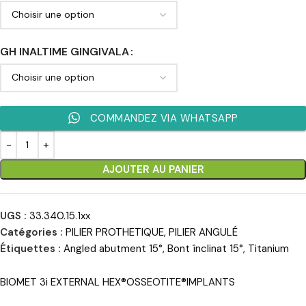
GH INALTIME GINGIVALA
COMMANDEZ VIA WHATSAPP
AJOUTER AU PANIER
UGS :
33.340.15.1xx
Catégories :
PILIER PROTHETIQUE
,
PILIER ANGULÉ
Étiquettes :
Angled abutment 15°
,
Bont înclinat 15°
,
Titanium
BIOMET 3i EXTERNAL HEX®OSSEOTITE®IMPLANTS