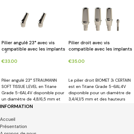
Pilier angulé 23° avec vis
Pilier droit avec vis
compatible avec les implants
compatible avec les implants
STRAUMAN SOFT TISSUE
BIOMET 3i CERTAIN®*
€
33.00
€
35.00
LEVEL® RN SYSTEM*
CHOIX DES OPTIONS
CHOIX DES OPTIONS
Pilier angulé 23° STRAUMANN
Le pilier droit BIOMET 3i CERTAIN
SOFT TISSUE LEVEL en Titane
est en Titane Grade 5-6AL4V
Grade 5-6AL4V disponible pour
disponible pour un diamètre de
un diamètre de 4,8/6,5 mm et
3,4/4,1/5 mm et des hauteurs
une hauteur gingivale de 0 mm.
gingivales de 1,2/2,7/3,7 mm.
INFORMATION
Accueil
Présentation
A propos de nous