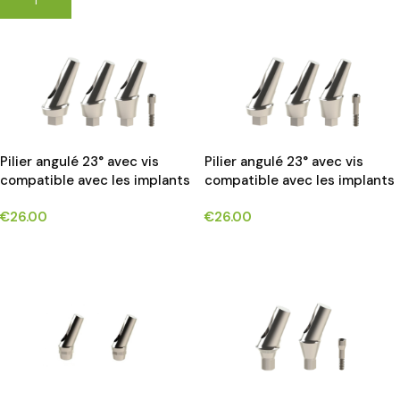
Pilier angulé 23° avec vis
Pilier angulé 23° avec vis
compatible avec les implants
compatible avec les implants
ALPHA BIO INTERNAL HEX
MIS SEVEN®*
€
26.00
€
26.00
CONNECTION®*
CHOIX DES OPTIONS
CHOIX DES OPTIONS