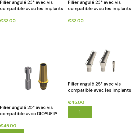
Pilier angulé 23° avec vis
Pilier angulé 23° avec vis
compatible avec les implants
compatible avec les implants
STRAUMAN SOFT TISSUE
STRAUMANN BONE LEVEL®*
€
33.00
€
33.00
LEVEL® RN SYSTEM*
CHOIX DES OPTIONS
CHOIX DES OPTIONS
Pilier angulé 25° avec vis
compatible avec les implants
NEODENT GM®*
€
45.00
Pilier angulé 25° avec vis
AJOUTER AU PANIER
compatible avec DIO®UFII®
implants*
€
45.00