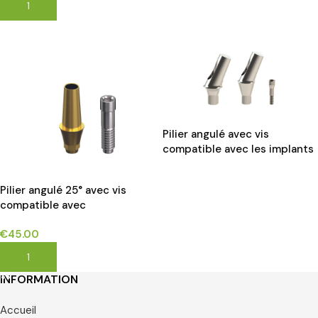
AJOUTER AU PANIER
Pilier angulé avec vis
compatible avec les implants
STRAUMANN BLX®*
LIRE LA SUITE
Pilier angulé 25° avec vis
compatible avec
NEOBIOTECH®IS SYSTEM
€
45.00
implants*
AJOUTER AU PANIER
INFORMATION
Accueil