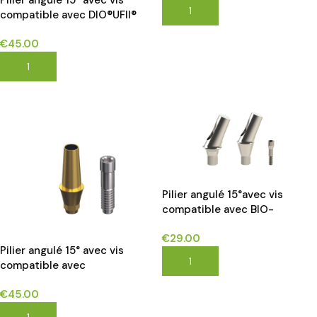
Pilier angulé 15° avec vis
AJOUTER AU PANIER
compatible avec DIO®UFII®
implants*
€
45.00
AJOUTER AU PANIER
Pilier angulé 15°avec vis
compatible avec BIO-
HORIZONS® implants*
€
29.00
Pilier angulé 15° avec vis
AJOUTER AU PANIER
compatible avec
NEOBIOTECH®IS SYSTEM
€
45.00
implants*
AJOUTER AU PANIER