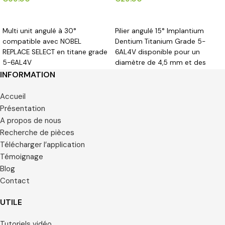
CHOIX DES OPTIONS
CHOIX DES OPTIONS
Multi unit angulé à 30°
Pilier angulé 15° Implantium
compatible avec NOBEL
Dentium Titanium Grade 5-
REPLACE SELECT en titane grade
6AL4V disponible pour un
5-6AL4V
diamètre de 4,5 mm et des
hauteurs gingivales de 1,5/2,5/3,5
INFORMATION
mm.
Accueil
Présentation
A propos de nous
Recherche de pièces
Télécharger l’application
Témoignage
Blog
Contact
UTILE
Tutoriels vidéo