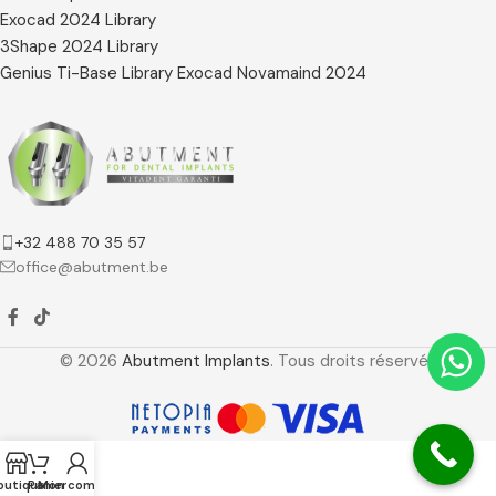
Exocad 2024 Library
3Shape 2024 Library
Genius Ti-Base Library Exocad Novamaind 2024
+32 488 70 35 57
office@abutment.be
© 2026
Abutment Implants
. Tous droits réservés
outique
Panier
Mon compte