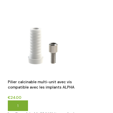
Pilier calcinable multi-unit avec vis
Pilier calcinabl
compatible avec les implants ALPHA
compatible ave
BIO INTERNAL HEX CONNECTION®*
IMPLANTIUM-D
€
24.00
€
24.00
AJOUTER AU PANIER
AJOUTER AU P