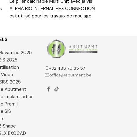
Le pilier calcinable Multi Unit avec la vis
Le pilier multi-u
s
ALPHA BIO INTERNAL HEX CONNECTION
Implantium-Dent
est utilisé pour les travaux de moulage.
pour des pièces
vissées sur des 
ELS
e Novamind 2025
 SIS 2025
tilisation
+32 488 70 35 57
 Video
office@abutment.be
SISS 2025
ue Abutment
e implant artion
e Premill
e SIS
ats
 3 Shape
e BLX EXOCAD