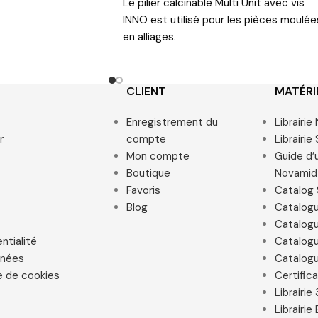
Le pilier calcinable Multi Unit avec vis
INNO est utilisé pour les pièces moulée
en alliages.
CLIENT
MATÉRI
Enregistrement du
Librairi
r
compte
Librairie
Mon compte
Guide d’u
Boutique
Novamid
Favoris
Catalog 
Blog
Catalog
Catalogu
ntialité
Catalogu
nnées
Catalogu
e de cookies
Certific
Librairie
Librairi