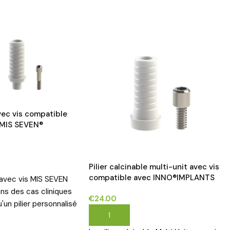
avec vis compatible
 MIS SEVEN®
NS
Pilier calcinable multi-unit avec vis
compatible avec INNO®IMPLANTS
e avec vis MIS SEVEN
ans des cas cliniques
€
24.00
u'un pilier personnalisé
AJOUTER AU PANIER