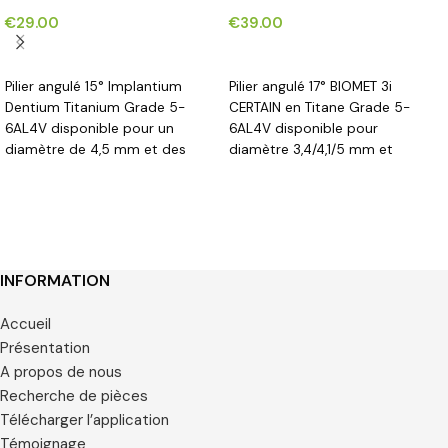
Implantium Dentium®*
BIOMET 3i CERTAIN®*
€
29.00
€
39.00
CHOIX DES OPTIONS
CHOIX DES OPTIONS
Pilier angulé 15° Implantium
Pilier angulé 17° BIOMET 3i
Dentium Titanium Grade 5-
CERTAIN en Titane Grade 5-
6AL4V disponible pour un
6AL4V disponible pour
diamètre de 4,5 mm et des
diamètre 3,4/4,1/5 mm et
hauteurs gingivales de 1,5/2,5/3,5
hauteurs gingivales de 1,2/2,7/3,7
mm.
mm
INFORMATION
Accueil
Présentation
A propos de nous
Recherche de pièces
Télécharger l’application
Témoignage