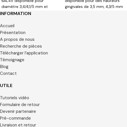
6AL4V disponible pour
disponible pour des hauteurs
diamètre 3,4/4,1/5 mm et
gingivales de 3,5 mm, 4,3/5 mm
hauteurs gingivales de 1,2/2,7/3,7
et 1,5/3 mm.
INFORMATION
mm
Accueil
Présentation
A propos de nous
Recherche de pièces
Télécharger l’application
Témoignage
Blog
Contact
UTILE
Tutoriels vidéo
Formulaire de retour
Devenir partenaire
Pré-commande
Livraison et retour