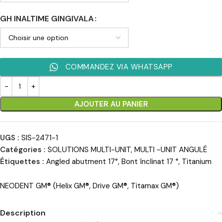
GH INALTIME GINGIVALA
COMMANDEZ VIA WHATSAPP
AJOUTER AU PANIER
UGS :
SIS-2471-1
Catégories :
SOLUTIONS MULTI-UNIT
,
MULTI -UNIT ANGULÉ
Étiquettes :
Angled abutment 17°
,
Bont înclinat 17 °
,
Titanium
NEODENT GM® (Helix GM®, Drive GM®, Titamax GM®)
Description