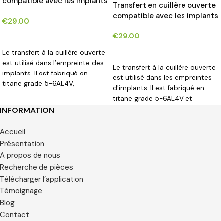
compatible avec les implants
Transfert en cuillère ouverte
NOBEL ACTIVE®*
compatible avec les implants
€
29.00
STRAUMAN SOFT TISSUE
€
29.00
LEVEL® RN SYSTEM*
CHOIX DES OPTIONS
CHOIX DES OPTIONS
Le transfert à la cuillère ouverte
est utilisé dans l’empreinte des
Le transfert à la cuillère ouverte
implants. Il est fabriqué en
est utilisé dans les empreintes
titane grade 5-6AL4V,
d'implants. Il est fabriqué en
disponible pour un diamètre de
titane grade 5-6AL4V et
3,5 mm, 4,3/5 mm.
disponible pour un diamètre de
INFORMATION
4,8 mm, 6,5 mm.
Accueil
Présentation
A propos de nous
Recherche de pièces
Télécharger l’application
Témoignage
Blog
Contact