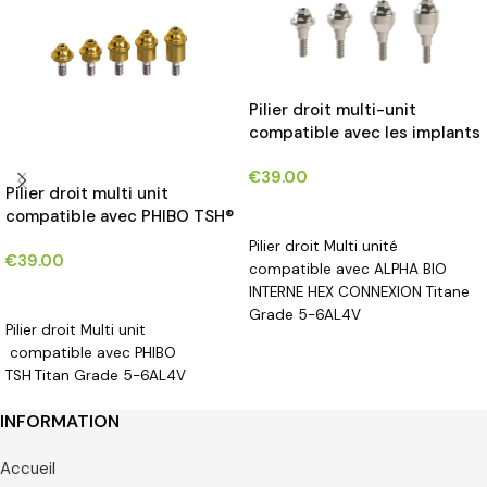
Pilier droit multi-unit
compatible avec les implants
ALPHA BIO INTERNAL HEX
€
39.00
CONNECTION®*
Pilier droit multi unit
CHOIX DES OPTIONS
compatible avec PHIBO TSH®
implants*
Pilier droit Multi unité
€
39.00
compatible avec ALPHA BIO
INTERNE HEX CONNEXION Titane
CHOIX DES OPTIONS
Grade 5-6AL4V
Pilier droit Multi unit
compatible avec PHIBO
TSH
Titan Grade 5-6AL4V
INFORMATION
Accueil