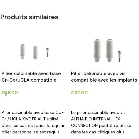
Produits similaires
Pilier calcinable avec base
Pilier calcinable avec vis
Cr-Co/UCLA compatible
compatible avec les implants
avec les implants XIVE
ALPHA BIO INTERNAL HEX
€
36.00
€
20.00
FRIALIT® DENTSPLY*
CONNECTION ®*
CHOIX DES OPTIONS
CHOIX DES OPTIONS
Pilier calcinable avec base Co-
Le pilier calcinable avec vis
Cr / UCLA XIVE FRIALIT utilisé
ALPHA BIO INTERNAL HEX
dans les cas cliniques lorsqu'un
CONNECTION peut être utilisé
pilier personnalisé est requis
dans les cas cliniques plus
difficiles lorsqu'un pilier