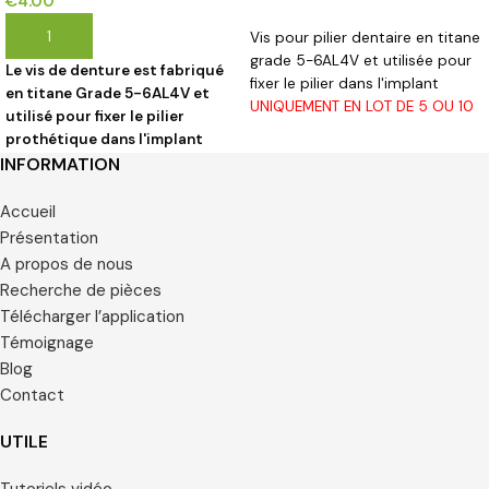
€
4.00
CHOIX DES OPTIONS
AJOUTER AU PANIER
Vis pour pilier dentaire en titane
grade 5-6AL4V et utilisée pour
Le vis de denture est fabriqué
fixer le pilier dans l'implant
en titane Grade 5-6AL4V et
UNIQUEMENT EN LOT DE 5 OU 10
utilisé pour fixer le pilier
PCS
prothétique dans l'implant
UNIQUEMENT PAR LOT DE 5 OU
INFORMATION
10 PIÈCES.
Accueil
Présentation
A propos de nous
Recherche de pièces
Télécharger l’application
Témoignage
Blog
Contact
UTILE