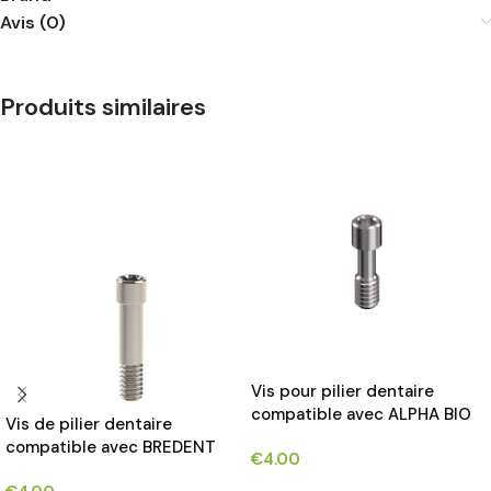
Avis (0)
Produits similaires
Vis pour pilier dentaire
compatible avec ALPHA BIO
Vis de pilier dentaire
INTERNAL HEX CONNECTION
compatible avec BREDENT
€
4.00
IMPLANTS®
BLUE SKY®.