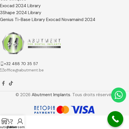
Exocad 2024 Library
3Shape 2024 Library
Genius Ti-Base Library Exocad Novamaind 2024
+32 488 70 35 57
office@abutment.be
© 2026
Abutment Implants
. Tous droits réservés
outique
Panier
Mon compte