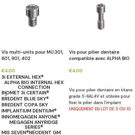
Vis multi-units pour MU.301,
Vis pour pilier dentaire
601, 901, 402
compatible avec ALPHA BIO
INTERNAL HEX CONNECTION
€
4.00
€
4.00
IMPLANTS®
3i EXTERNAL HEX®
CHOIX DES OPTIONS
ALPHA BIO INTERNAL HEX
CONNECTION
Vis pour pilier dentaire en titane
BIOMET 3i CERTAIN®
grade 5-6AL4V et utilisée pour
BREDENT BLUE SKY®
fixer le pilier dans l'implant
BREDENT COPA SKY
UNIQUEMENT EN LOT DE 5 OU 10
IMPLANTIUM DENTIUM®
PCS
INNO
MEGAGEN ANYONE®
MEGAGEN ANYRIDGE
SERIES®
MIS SEVEN®
NEODENT GM