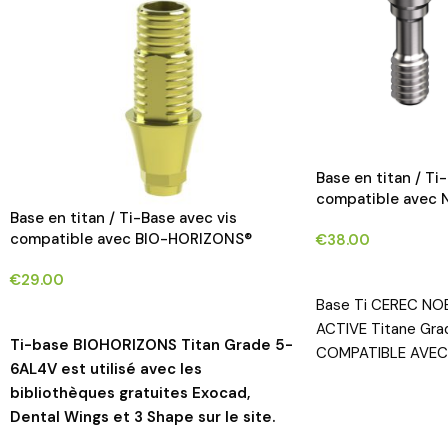
Base en titan / T
compatible avec
Base en titan / Ti-Base avec vis
NOBEL ACTIVE® im
compatible avec BIO-HORIZONS®
€
38.00
implants*
CHOIX DES OPTIO
€
29.00
Base Ti CEREC NO
CHOIX DES OPTIONS
ACTIVE Titane Gr
Ti-base BIOHORIZONS Titan Grade 5-
COMPATIBLE AVEC
6AL4V est utilisé avec les
bibliothèques gratuites Exocad,
Dental Wings et 3 Shape sur le site.