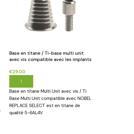
Base en titane / Ti-base multi unit
Base en titane 
avec vis compatible avec les implants
compatible ave
NOBEL REPLACE SELECT®*
3i CERTAIN®*
€
29.00
€
30.00
AJOUTER AU PANIER
AJOUTER AU P
Base en titane Multi Unit avec vis / Ti
Base en titane M
Base Multi Unit compatible avec NOBEL
Base Multi Unit
REPLACE SELECT est en titane de
3i CERTAIN est 
s
qualité 5-6AL4V