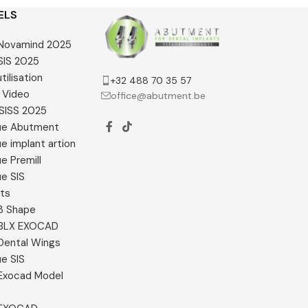
ELS
e Novamind 2025
 SIS 2025
tilisation
+32 488 70 35 57
 Video
office@abutment.be
SISS 2025
ue Abutment
e implant artion
e Premill
e SIS
ats
 3 Shape
e BLX EXOCAD
 Dental Wings
e SIS
e Exocad Model