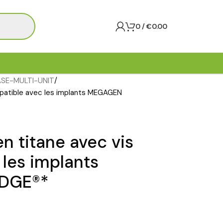
0
/
€
0.00
ASE-MULTI-UNIT
mpatible avec les implants MEGAGEN
n titane avec vis
les implants
DGE®*