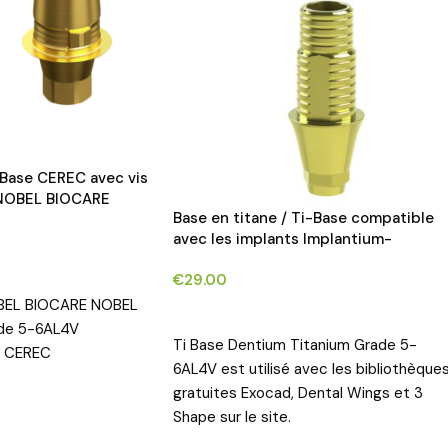
i-Base CEREC avec vis
 NOBEL BIOCARE
Base en titane / Ti-Base compatible
plants*
avec les implants Implantium-
Dentium®*
NS
€
29.00
BEL BIOCARE NOBEL
CHOIX DES OPTIONS
ade 5-6AL4V
Ti Base Dentium Titanium Grade 5-
 CEREC
6AL4V est utilisé avec les bibliothèque
gratuites Exocad, Dental Wings et 3
Shape sur le site.