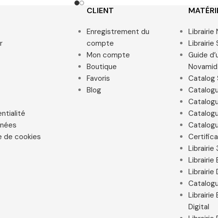
CLIENT
MATÉRI
Enregistrement du
Librairi
r
compte
Librairie
Mon compte
Guide d’u
Boutique
Novamid
Favoris
Catalog 
Blog
Catalog
Catalogu
ntialité
Catalogu
nnées
Catalogu
e de cookies
Certific
Librairie
Librairi
Librairie
Catalogu
Librairi
Digital